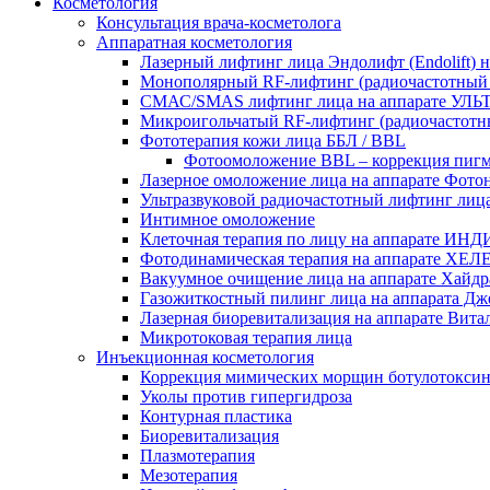
Косметология
Консультация врача-косметолога
Аппаратная косметология
Лазерный лифтинг лица Эндолифт (Endolift)
Монополярный RF‑лифтинг (радиочастотн
СМАС/SMAS лифтинг лица на аппарате 
Микроигольчатый RF-лифтинг (радиочастот
Фототерапия кожи лица ББЛ / BBL
Фотоомоложение BBL – коррекция пиг
Лазерное омоложение лица на аппарате Фотон
Ультразвуковой радиочастотный лифтинг лиц
Интимное омоложение
Клеточная терапия по лицу на аппарате И
Фотодинамическая терапия на аппарате Х
Вакуумное очищение лица на аппарате Хайдра
Газожиткостный пилинг лица на аппарата Дже
Лазерная биоревитализация на аппарате Витала
Микротоковая терапия лица
Инъекционная косметология
Коррекция мимических морщин ботулотокси
Уколы против гипергидроза
Контурная пластика
Биоревитализация
Плазмотерапия
Мезотерапия