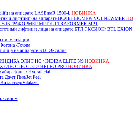
lift) на аппарате LASEmaR 1500-L
НОВИНКА
стотный лифтинг) на аппарате ВОЛЬНЬЮМЕР/ VOLNEWMER
Н
ате УЛЬТРАФОРМЕР MPT /ULTRAFORMER MPT
астотный лифтинг) лица на аппарате БТЛ ЭКСИОН/ BTL EXION
я пигментации
Фотона /Fotona
г лица на аппарате БТЛ Эксилис
ате ИНДИБА ЭЛИТ НС / INDIBA ELITE NS
НОВИНКА
ате ХЕЛЕО ПРО LED/ HELEO PRO
НОВИНКА
айдрафэшл / Hydrafacial
а Джет Пил/Jet Peel
Виталазер/Vitalazer
токсином