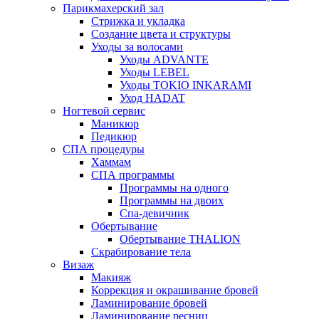
Парикмахерский зал
Стрижка и укладка
Создание цвета и структуры
Уходы за волосами
Уходы ADVANTE
Уходы LEBEL
Уходы TOKIO INKARAMI
Уход HADAT
Ногтевой сервис
Маникюр
Педикюр
СПА процедуры
Хаммам
СПА программы
Программы на одного
Программы на двоих
Спа-девичник
Обертывание
Обертывание THALION
Скрабирование тела
Визаж
Макияж
Коррекция и окрашивание бровей
Ламинирование бровей
Ламинирование ресниц