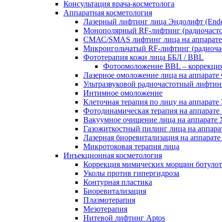
Консультация врача-косметолога
Аппаратная косметология
Лазерный лифтинг лица Эндолифт (Endo
Монополярный RF‑лифтинг (радиоча
СМАС/SMAS лифтинг лица на аппар
Микроигольчатый RF-лифтинг (радиоч
Фототерапия кожи лица ББЛ / BBL
Фотоомоложение BBL – коррекци
Лазерное омоложение лица на аппарате 
Ультразвуковой радиочастотный лифтин
Интимное омоложение
Клеточная терапия по лицу на аппар
Фотодинамическая терапия на аппар
Вакуумное очищение лица на аппарате Х
Газожиткостный пилинг лица на аппарат
Лазерная биоревитализация на аппарате 
Микротоковая терапия лица
Инъекционная косметология
Коррекция мимических морщин ботуло
Уколы против гипергидроза
Контурная пластика
Биоревитализация
Плазмотерапия
Мезотерапия
Нитевой лифтинг Aptos