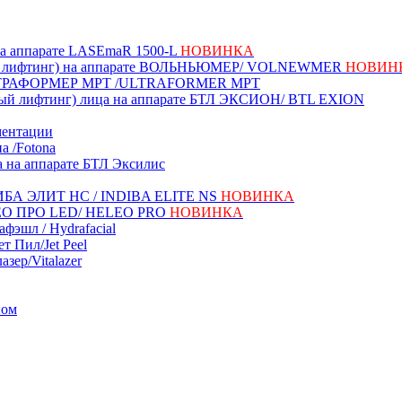
 на аппарате LASEmaR 1500-L
НОВИНКА
ый лифтинг) на аппарате ВОЛЬНЬЮМЕР/ VOLNEWMER
НОВИН
УЛЬТРАФОРМЕР MPT /ULTRAFORMER MPT
ный лифтинг) лица на аппарате БТЛ ЭКСИОН/ BTL EXION
ментации
а /Fotona
а на аппарате БТЛ Эксилис
НДИБА ЭЛИТ НС / INDIBA ELITE NS
НОВИНКА
ЕЛЕО ПРО LED/ HELEO PRO
НОВИНКА
фэшл / Hydrafacial
т Пил/Jet Peel
зер/Vitalazer
ном