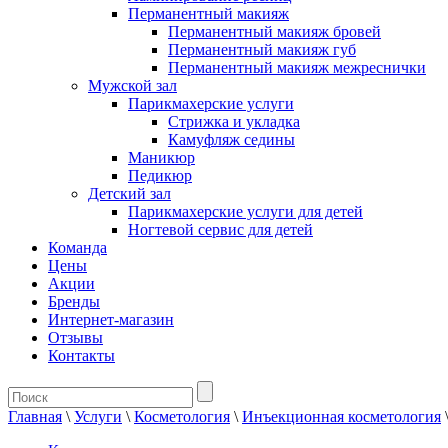
Перманентный макияж
Перманентный макияж бровей
Перманентный макияж губ
Перманентный макияж межреснички
Мужской зал
Парикмахерские услуги
Стрижка и укладка
Камуфляж седины
Маникюр
Педикюр
Детский зал
Парикмахерские услуги для детей
Ногтевой сервис для детей
Команда
Цены
Акции
Бренды
Интернет-магазин
Отзывы
Контакты
Главная
\
Услуги
\
Косметология
\
Инъекционная косметология