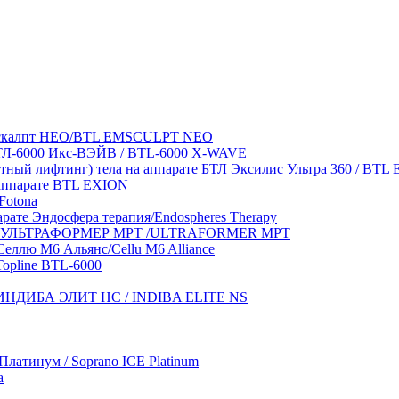
Эмскалпт НЕО/BTL EMSCULPT NEO
 БТЛ-6000 Икс-ВЭЙВ / BTL-6000 X-WAVE
отный лифтинг) тела на аппарате БТЛ Эксилис Ультра 360 / BT
аппарате BTL EXION
Fotona
рате Эндосфера терапия/Endospheres Therapy
ате УЛЬТРАФОРМЕР MPT /ULTRAFORMER MPT
еллю М6 Альянс/Cellu M6 Alliance
Topline BTL-6000
те ИНДИБА ЭЛИТ НС / INDIBA ELITE NS
латинум / Soprano ICE Platinum
a