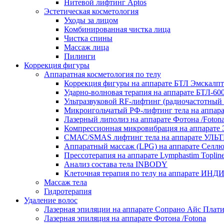
Нитевой лифтинг Aptos
Эстетическая косметология
Уходы за лицом
Комбинированная чистка лица
Чистка спины
Массаж лица
Пилинги
Коррекция фигуры
Аппаратная косметология по телу
Коррекция фигуры на аппарате БТЛ Эмска
Ударно-волновая терапия на аппарате БТЛ-
Ультразвуковой RF‑лифтинг (радиочастотный 
Микроигольчатый РФ-лифтинг тела на аппар
Лазерный липолиз на аппарате Фотона /Foton
Компрессионная микровибрация на аппарате Э
СМАС/SMAS лифтинг тела на аппарате 
Аппаратный массаж (LPG) на аппарате Селлю 
Прессотерапия на аппарате Lymphastim Toplin
Анализ состава тела INBODY
Клеточная терапия по телу на аппарате ИН
Массаж тела
Гидротерапия
Удаление волос
Лазерная эпиляции на аппарате Сопрано Айс Платин
Лазерная эпиляция на аппарате Фотона /Fotona