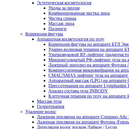
Эстетическая косметология
Уходы за лицом
Комбинированная чистка лица
Чистка спины
Массаж лица
Пилинги
Коррекция фигуры
Аппаратная косметология по телу
Коррекция фигуры на аппарате БТЛ 
Ударно-волновая терапия на аппарате
Ультразвуковой RF‑лифтинг (радиочаст
Микроигольчатый РФ-лифтинг тела на 
Лазерный липолиз на аппарате Фотона /
Компрессионная микровибрация на аппа
СМАС/SMAS лифтинг тела на аппар
Аппаратный массаж (LPG) на аппарате С
Прессотерапия на аппарате Lymphastim 
Анализ состава тела INBODY
Клеточная терапия по телу на аппара
Массаж тела
Гидротерапия
Удаление волос
Лазерная эпиляции на аппарате Сопрано Айс П
Лазерная эпиляция на аппарате Фотона /Foton
Депиляция волос воском Лайкон / Lycon