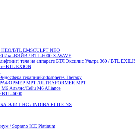
лпт НЕО/BTL EMSCULPT NEO
6000 Икс-ВЭЙВ / BTL-6000 X-WAVE
лифтинг) тела на аппарате БТЛ Эксилис Ультра 360 / BTL EXIL
ате BTL EXION
a
ндосфера терапия/Endospheres Therapy
УЛЬТРАФОРМЕР MPT /ULTRAFORMER MPT
М6 Альянс/Cellu M6 Alliance
e BTL-6000
ДИБА ЭЛИТ НС / INDIBA ELITE NS
ум / Soprano ICE Platinum