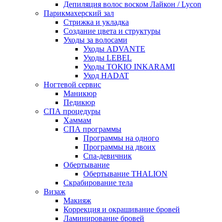
Депиляция волос воском Лайкон / Lycon
Парикмахерский зал
Стрижка и укладка
Создание цвета и структуры
Уходы за волосами
Уходы ADVANTE
Уходы LEBEL
Уходы TOKIO INKARAMI
Уход HADAT
Ногтевой сервис
Маникюр
Педикюр
СПА процедуры
Хаммам
СПА программы
Программы на одного
Программы на двоих
Спа-девичник
Обертывание
Обертывание THALION
Скрабирование тела
Визаж
Макияж
Коррекция и окрашивание бровей
Ламинирование бровей