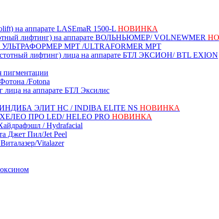
lift) на аппарате LASEmaR 1500-L
НОВИНКА
стотный лифтинг) на аппарате ВОЛЬНЬЮМЕР/ VOLNEWMER
Н
ате УЛЬТРАФОРМЕР MPT /ULTRAFORMER MPT
астотный лифтинг) лица на аппарате БТЛ ЭКСИОН/ BTL EXION
я пигментации
Фотона /Fotona
г лица на аппарате БТЛ Эксилис
ате ИНДИБА ЭЛИТ НС / INDIBA ELITE NS
НОВИНКА
ате ХЕЛЕО ПРО LED/ HELEO PRO
НОВИНКА
айдрафэшл / Hydrafacial
а Джет Пил/Jet Peel
Виталазер/Vitalazer
токсином