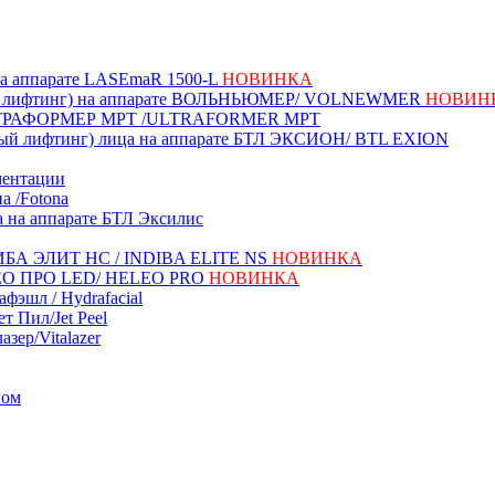
 на аппарате LASEmaR 1500-L
НОВИНКА
ый лифтинг) на аппарате ВОЛЬНЬЮМЕР/ VOLNEWMER
НОВИН
УЛЬТРАФОРМЕР MPT /ULTRAFORMER MPT
ный лифтинг) лица на аппарате БТЛ ЭКСИОН/ BTL EXION
ментации
а /Fotona
а на аппарате БТЛ Эксилис
НДИБА ЭЛИТ НС / INDIBA ELITE NS
НОВИНКА
ЕЛЕО ПРО LED/ HELEO PRO
НОВИНКА
фэшл / Hydrafacial
т Пил/Jet Peel
зер/Vitalazer
ном