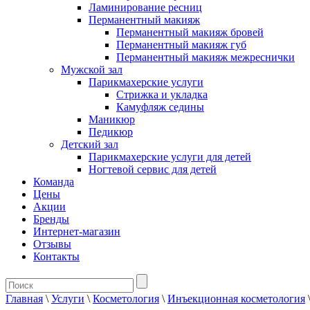
Ламинирование ресниц
Перманентный макияж
Перманентный макияж бровей
Перманентный макияж губ
Перманентный макияж межреснички
Мужской зал
Парикмахерские услуги
Стрижка и укладка
Камуфляж седины
Маникюр
Педикюр
Детский зал
Парикмахерские услуги для детей
Ногтевой сервис для детей
Команда
Цены
Акции
Бренды
Интернет-магазин
Отзывы
Контакты
Главная
\
Услуги
\
Косметология
\
Инъекционная косметология