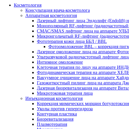
Косметология
Консультация врача-косметолога
Аппаратная косметология
Лазерный лифтинг лица Эндолифт (Endolift)
Монополярный RF‑лифтинг (радиочастотн
СМАС/SMAS лифтинг лица на аппарате 
Микроигольчатый RF-лифтинг (радиочастот
Фототерапия кожи лица ББЛ / BBL
Фотоомоложение BBL – коррекция пиг
Лазерное омоложение лица на аппарате Фотон
Ультразвуковой радиочастотный лифтинг лиц
Интимное омоложение
Клеточная терапия по лицу на аппарате И
Фотодинамическая терапия на аппарате Х
Вакуумное очищение лица на аппарате Хайдра
Газожиткостный пилинг лица на аппарата Дже
Лазерная биоревитализация на аппарате Витала
Микротоковая терапия лица
Инъекционная косметология
Коррекция мимических морщин ботулотокси
Уколы против гипергидроза
Контурная пластика
Биоревитализация
Плазмотерапия