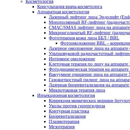
Косметология
Консультация врача-косметолога
Аппаратная косметология
Лазерный лифтинг лица Эндолифт (Endo
Монополярный RF‑лифтинг (радиоча
СМАС/SMAS лифтинг лица на аппар
Микроигольчатый RF-лифтинг (радиоч
Фототерапия кожи лица ББЛ / BBL
Фотоомоложение BBL – коррекци
Лазерное омоложение лица на аппарате 
Ультразвуковой радиочастотный лифтин
Интимное омоложение
Клеточная терапия по лицу на аппар
Фотодинамическая терапия на аппар
Вакуумное очищение лица на аппарате Х
Газожиткостный пилинг лица на аппарат
Лазерная биоревитализация на аппарате 
Микротоковая терапия лица
Инъекционная косметология
Коррекция мимических морщин ботуло
Уколы против гипергидроза
Контурная пластика
Биоревитализация
Плазмотерапия
Мезотерапия