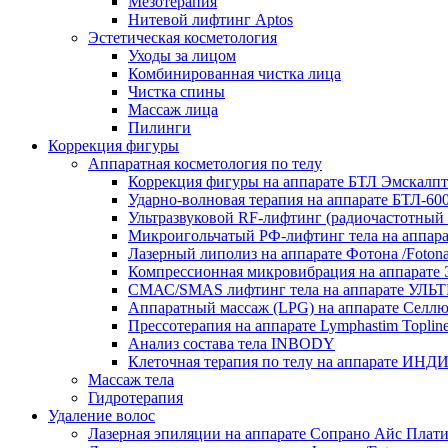
Мезотерапия
Нитевой лифтинг Aptos
Эстетическая косметология
Уходы за лицом
Комбинированная чистка лица
Чистка спины
Массаж лица
Пилинги
Коррекция фигуры
Аппаратная косметология по телу
Коррекция фигуры на аппарате БТЛ Эмска
Ударно-волновая терапия на аппарате БТЛ-
Ультразвуковой RF‑лифтинг (радиочастотный 
Микроигольчатый РФ-лифтинг тела на аппар
Лазерный липолиз на аппарате Фотона /Foton
Компрессионная микровибрация на аппарате Э
СМАС/SMAS лифтинг тела на аппарате 
Аппаратный массаж (LPG) на аппарате Селлю 
Прессотерапия на аппарате Lymphastim Toplin
Анализ состава тела INBODY
Клеточная терапия по телу на аппарате ИН
Массаж тела
Гидротерапия
Удаление волос
Лазерная эпиляции на аппарате Сопрано Айс Платин