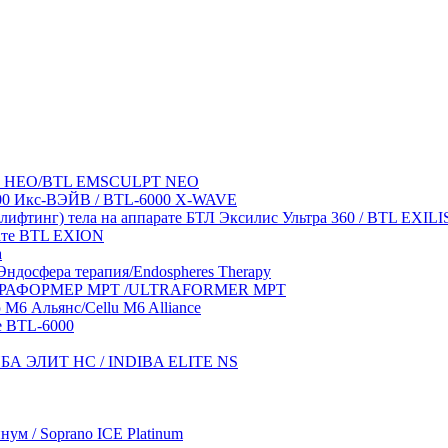
лпт НЕО/BTL EMSCULPT NEO
6000 Икс-ВЭЙВ / BTL-6000 X-WAVE
лифтинг) тела на аппарате БТЛ Эксилис Ультра 360 / BTL EXIL
ате BTL EXION
a
ндосфера терапия/Endospheres Therapy
УЛЬТРАФОРМЕР MPT /ULTRAFORMER MPT
М6 Альянс/Cellu M6 Alliance
e BTL-6000
ДИБА ЭЛИТ НС / INDIBA ELITE NS
ум / Soprano ICE Platinum