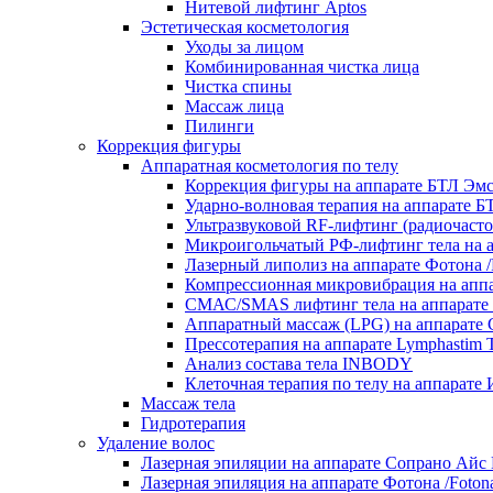
Нитевой лифтинг Aptos
Эстетическая косметология
Уходы за лицом
Комбинированная чистка лица
Чистка спины
Массаж лица
Пилинги
Коррекция фигуры
Аппаратная косметология по телу
Коррекция фигуры на аппарате БТЛ 
Ударно-волновая терапия на аппарате
Ультразвуковой RF‑лифтинг (радиочаст
Микроигольчатый РФ-лифтинг тела на 
Лазерный липолиз на аппарате Фотона /
Компрессионная микровибрация на аппа
СМАС/SMAS лифтинг тела на аппар
Аппаратный массаж (LPG) на аппарате С
Прессотерапия на аппарате Lymphastim 
Анализ состава тела INBODY
Клеточная терапия по телу на аппара
Массаж тела
Гидротерапия
Удаление волос
Лазерная эпиляции на аппарате Сопрано Айс П
Лазерная эпиляция на аппарате Фотона /Foton