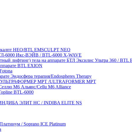
Эмскалпт НЕО/BTL EMSCULPT NEO
 БТЛ-6000 Икс-ВЭЙВ / BTL-6000 X-WAVE
отный лифтинг) тела на аппарате БТЛ Эксилис Ультра 360 / BT
аппарате BTL EXION
Fotona
рате Эндосфера терапия/Endospheres Therapy
ате УЛЬТРАФОРМЕР MPT /ULTRAFORMER MPT
еллю М6 Альянс/Cellu M6 Alliance
Topline BTL-6000
те ИНДИБА ЭЛИТ НС / INDIBA ELITE NS
латинум / Soprano ICE Platinum
a