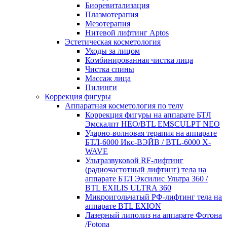
Биоревитализация
Плазмотерапия
Мезотерапия
Нитевой лифтинг Aptos
Эстетическая косметология
Уходы за лицом
Комбинированная чистка лица
Чистка спины
Массаж лица
Пилинги
Коррекция фигуры
Аппаратная косметология по телу
Коррекция фигуры на аппарате БТЛ
Эмскалпт НЕО/BTL EMSCULPT NEO
Ударно-волновая терапия на аппарате
БТЛ-6000 Икс-ВЭЙВ / BTL-6000 X-
WAVE
Ультразвуковой RF‑лифтинг
(радиочастотный лифтинг) тела на
аппарате БТЛ Эксилис Ультра 360 /
BTL EXILIS ULTRA 360
Микроигольчатый РФ-лифтинг тела на
аппарате BTL EXION
Лазерный липолиз на аппарате Фотона
/Fotona