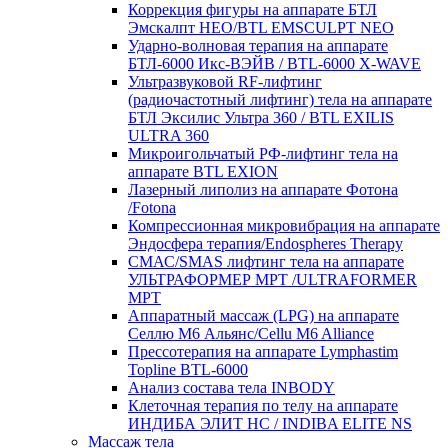
Коррекция фигуры на аппарате БТЛ
Эмскалпт НЕО/BTL EMSCULPT NEO
Ударно-волновая терапия на аппарате
БТЛ-6000 Икс-ВЭЙВ / BTL-6000 X-WAVE
Ультразвуковой RF‑лифтинг
(радиочастотный лифтинг) тела на аппарате
БТЛ Эксилис Ультра 360 / BTL EXILIS
ULTRA 360
Микроигольчатый РФ-лифтинг тела на
аппарате BTL EXION
Лазерный липолиз на аппарате Фотона
/Fotona
Компрессионная микровибрация на аппарате
Эндосфера терапия/Endospheres Therapy
СМАС/SMAS лифтинг тела на аппарате
УЛЬТРАФОРМЕР MPT /ULTRAFORMER
MPT
Аппаратный массаж (LPG) на аппарате
Селлю М6 Альянс/Cellu M6 Alliance
Прессотерапия на аппарате Lymphastim
Topline BTL-6000
Анализ состава тела INBODY
Клеточная терапия по телу на аппарате
ИНДИБА ЭЛИТ НС / INDIBA ELITE NS
Массаж тела