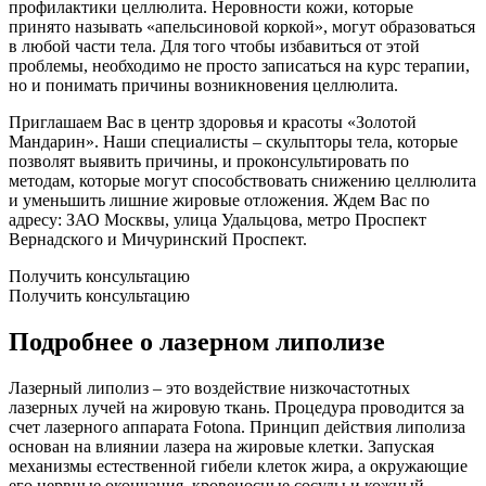
профилактики целлюлита. Неровности кожи, которые
принято называть «апельсиновой коркой», могут образоваться
в любой части тела. Для того чтобы избавиться от этой
проблемы, необходимо не просто записаться на курс терапии,
но и понимать причины возникновения целлюлита.
Приглашаем Вас в центр здоровья и красоты «Золотой
Мандарин». Наши специалисты – скульпторы тела, которые
позволят выявить причины, и проконсультировать по
методам, которые могут способствовать снижению целлюлита
и уменьшить лишние жировые отложения. Ждем Вас по
адресу: ЗАО Москвы, улица Удальцова, метро Проспект
Вернадского и Мичуринский Проспект.
Получить консультацию
Получить консультацию
Подробнее о лазерном липолизе
Лазерный липолиз – это воздействие низкочастотных
лазерных лучей на жировую ткань. Процедура проводится за
счет лазерного аппарата Fotona. Принцип действия липолиза
основан на влиянии лазера на жировые клетки. Запуская
механизмы естественной гибели клеток жира, а окружающие
его нервные окончания, кровеносные сосуды и кожный