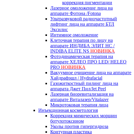
коррекция пигментации
Лазерное омоложение лица на
аппарате Фотона /Fotona
Ультразвуковой радиочастотный
лифтинг лица на аппарате БТЛ
Эксилис
Интимное омоложение
Клеточная терапия по лицу на
аппарате ИНДИБА ЭЛИТ НС /
INDIBA ELITE NS
НОВИНКА
Фотодинамическая терапия на
аппарате ХЕЛЕО ПРО LED/ HELEO
PRO
НОВИНКА
Вакуумное очищение лица на аппарате
Хайдрафэшл / Hydrafacial
Газожиткостный пилинг лица на
аппарата Джет Пил/Jet Peel
Лазерная биоревитализация на
аппарате Виталазер/Vitalazer
Микротоковая терапия лица
Инъекционная косметология
Коррекция мимических морщин
ботулотоксином
Уколы против гипергидроза
Контурная пластика