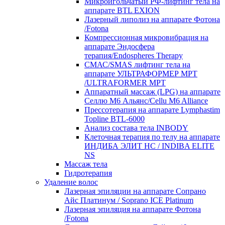
Микроигольчатый РФ-лифтинг тела на
аппарате BTL EXION
Лазерный липолиз на аппарате Фотона
/Fotona
Компрессионная микровибрация на
аппарате Эндосфера
терапия/Endospheres Therapy
СМАС/SMAS лифтинг тела на
аппарате УЛЬТРАФОРМЕР MPT
/ULTRAFORMER MPT
Аппаратный массаж (LPG) на аппарате
Селлю М6 Альянс/Cellu M6 Alliance
Прессотерапия на аппарате Lymphastim
Topline BTL-6000
Анализ состава тела INBODY
Клеточная терапия по телу на аппарате
ИНДИБА ЭЛИТ НС / INDIBA ELITE
NS
Массаж тела
Гидротерапия
Удаление волос
Лазерная эпиляции на аппарате Сопрано
Айс Платинум / Soprano ICE Platinum
Лазерная эпиляция на аппарате Фотона
/Fotona