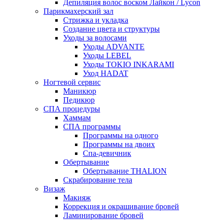
Депиляция волос воском Лайкон / Lycon
Парикмахерский зал
Стрижка и укладка
Создание цвета и структуры
Уходы за волосами
Уходы ADVANTE
Уходы LEBEL
Уходы TOKIO INKARAMI
Уход HADAT
Ногтевой сервис
Маникюр
Педикюр
СПА процедуры
Хаммам
СПА программы
Программы на одного
Программы на двоих
Спа-девичник
Обертывание
Обертывание THALION
Скрабирование тела
Визаж
Макияж
Коррекция и окрашивание бровей
Ламинирование бровей