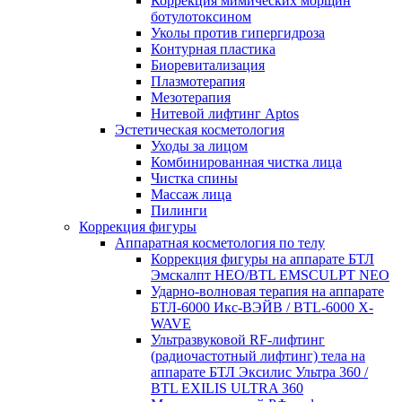
Коррекция мимических морщин
ботулотоксином
Уколы против гипергидроза
Контурная пластика
Биоревитализация
Плазмотерапия
Мезотерапия
Нитевой лифтинг Aptos
Эстетическая косметология
Уходы за лицом
Комбинированная чистка лица
Чистка спины
Массаж лица
Пилинги
Коррекция фигуры
Аппаратная косметология по телу
Коррекция фигуры на аппарате БТЛ
Эмскалпт НЕО/BTL EMSCULPT NEO
Ударно-волновая терапия на аппарате
БТЛ-6000 Икс-ВЭЙВ / BTL-6000 X-
WAVE
Ультразвуковой RF‑лифтинг
(радиочастотный лифтинг) тела на
аппарате БТЛ Эксилис Ультра 360 /
BTL EXILIS ULTRA 360