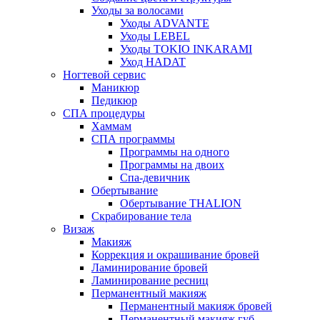
Уходы за волосами
Уходы ADVANTE
Уходы LEBEL
Уходы TOKIO INKARAMI
Уход HADAT
Ногтевой сервис
Маникюр
Педикюр
СПА процедуры
Хаммам
СПА программы
Программы на одного
Программы на двоих
Спа-девичник
Обертывание
Обертывание THALION
Скрабирование тела
Визаж
Макияж
Коррекция и окрашивание бровей
Ламинирование бровей
Ламинирование ресниц
Перманентный макияж
Перманентный макияж бровей
Перманентный макияж губ