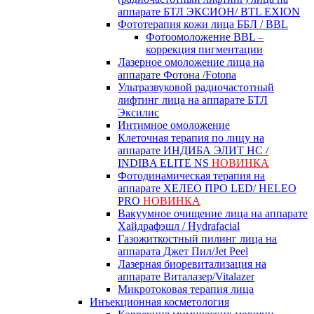
аппарате БТЛ ЭКСИОН/ BTL EXION
Фототерапия кожи лица ББЛ / BBL
Фотоомоложение BBL –
коррекция пигментации
Лазерное омоложение лица на
аппарате Фотона /Fotona
Ультразвуковой радиочастотный
лифтинг лица на аппарате БТЛ
Эксилис
Интимное омоложение
Клеточная терапия по лицу на
аппарате ИНДИБА ЭЛИТ НС /
INDIBA ELITE NS
НОВИНКА
Фотодинамическая терапия на
аппарате ХЕЛЕО ПРО LED/ HELEO
PRO
НОВИНКА
Вакуумное очищение лица на аппарате
Хайдрафэшл / Hydrafacial
Газожиткостный пилинг лица на
аппарата Джет Пил/Jet Peel
Лазерная биоревитализация на
аппарате Виталазер/Vitalazer
Микротоковая терапия лица
Инъекционная косметология