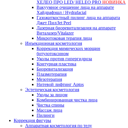
ХЕЛЕО ПРО LED/ HELEO PRO
НОВИНКА
Вакуумное очищение лица на аппарате
Хайдрафэшл / Hydrafacial
Газожиткостный пилинг лица на аппарата
Джет Пил/Jet Peel
Лазерная биоревитализация на аппарате
Виталазер/Vitalazer
Микротоковая терапия лица
Инъекционная косметология
Коррекция мимических морщин
ботулотоксином
Уколы против гипергидроза
Контурная пластика
Биоревитализация
Плазмотерапия
Мезотерапия
Нитевой лифтинг Aptos
Эстетическая косметология
Уходы за лицом
Комбинированная чистка лица
Чистка спины
Массаж лица
Пилинги
Коррекция фигуры
Аппаратная косметология по телу