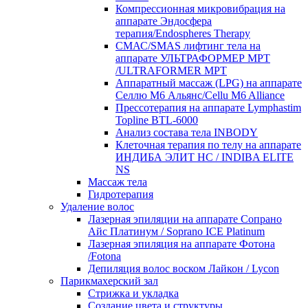
Компрессионная микровибрация на
аппарате Эндосфера
терапия/Endospheres Therapy
СМАС/SMAS лифтинг тела на
аппарате УЛЬТРАФОРМЕР MPT
/ULTRAFORMER MPT
Аппаратный массаж (LPG) на аппарате
Селлю М6 Альянс/Cellu M6 Alliance
Прессотерапия на аппарате Lymphastim
Topline BTL-6000
Анализ состава тела INBODY
Клеточная терапия по телу на аппарате
ИНДИБА ЭЛИТ НС / INDIBA ELITE
NS
Массаж тела
Гидротерапия
Удаление волос
Лазерная эпиляции на аппарате Сопрано
Айс Платинум / Soprano ICE Platinum
Лазерная эпиляция на аппарате Фотона
/Fotona
Депиляция волос воском Лайкон / Lycon
Парикмахерский зал
Стрижка и укладка
Создание цвета и структуры