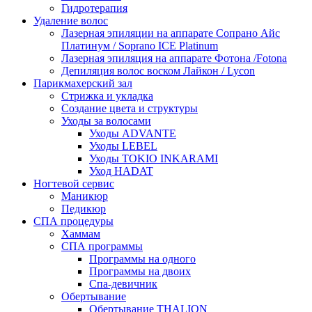
Гидротерапия
Удаление волос
Лазерная эпиляции на аппарате Сопрано Айс
Платинум / Soprano ICE Platinum
Лазерная эпиляция на аппарате Фотона /Fotona
Депиляция волос воском Лайкон / Lycon
Парикмахерский зал
Стрижка и укладка
Создание цвета и структуры
Уходы за волосами
Уходы ADVANTE
Уходы LEBEL
Уходы TOKIO INKARAMI
Уход HADAT
Ногтевой сервис
Маникюр
Педикюр
СПА процедуры
Хаммам
СПА программы
Программы на одного
Программы на двоих
Спа-девичник
Обертывание
Обертывание THALION