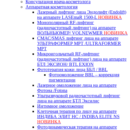
Консультация врача-косметолога
Аппаратная косметология
Лазерный лифтинг лица Эндолифт (Endolift)
на аппарате LASEmaR 1500-L
НОВИНКА
Монополярный RF‑лифтинг
(радиочастотный лифтинг) на аппарате
ВОЛЬНЬЮМЕР/ VOLNEWMER
НОВИНКА
СМАС/SMAS лифтинг лица на аппарате
УЛЬТРАФОРМЕР MPT /ULTRAFORMER
MPT
Микроигольчатый RF-лифтинг
(радиочастотный лифтинг) лица на аппарате
БТЛ ЭКСИОН/ BTL EXION
Фототерапия кожи лица ББЛ / BBL
Фотоомоложение BBL – коррекция
пигментации
Лазерное омоложение лица на аппарате
Фотона /Fotona
Ультразвуковой радиочастотный лифтинг
лица на аппарате БТЛ Эксилис
Интимное омоложение
Клеточная терапия по лицу на аппарате
ИНДИБА ЭЛИТ НС / INDIBA ELITE NS
НОВИНКА
Фотодинамическая терапия на аппарате