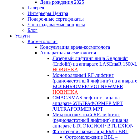
День рождения 2025
Галерея
Интерьеры Центра
Подарочные сертификаты
Часто задаваемые вопросы
Блог
Услуги
Косметология
Консультация врача-косметолога
Аппаратная косметология
Лазерный лифтинг лица Эндолифт
(Endolift) на аппарате LASEmaR 1500-L
НОВИНКА
Монополярный RF‑лифтинг
(радиочастотный лифтинг) на аппарате
ВОЛЬНЬЮМЕР/ VOLNEWMER
НОВИНКА
СМАС/SMAS лифтинг лица на
аппарате УЛЬТРАФОРМЕР MPT
/ULTRAFORMER MPT
Микроигольчатый RF-лифтинг
(радиочастотный лифтинг) лица на
аппарате БТЛ ЭКСИОН/ BTL EXION
Фототерапия кожи лица ББЛ / BBL
Фотоомоложение BBL –