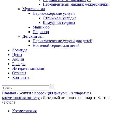
Перманентный макияж межреснички
Мужской зал
Парикмахерские услуги
Стрижка и укладка
Камуфляж седины
Маникюр
Педикюр
Детский зал
Парикмахерские услуги для детей
Ногтевой сервис для детей
Команда
Цены
Акции
Бренды
Интернет-магазин
Отзывы
Контакты
Главная
\
Услуги
\
Коррекция фигуры
\
Аппаратная
косметология по телу
\
Лазерный липолиз на аппарате Фотона
/ Fotona
Косметология